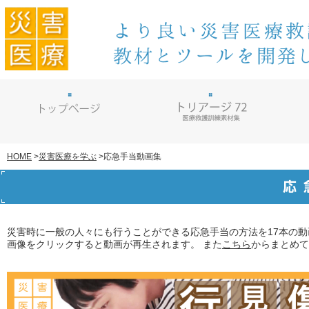
災害医療を学ぶ
>
応急手当動画集
HOME
>
災害時に一般の人々にも行うことができる応急手当の方法を17本の動
画像をクリックすると動画が再生されます。 また
こちら
からまとめて